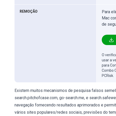
REMOÇÃO
Para el
Mac com
de segu
O verifi
usar a v
para Com
Combo C
PCRisk.
Existem muitos mecanismos de pesquisa falsos semelh
search.pitchofcase.com, go-search.me, e search.safewe
navegação fornecendo resultados aprimorados e permitin
vários sites populares/redes sociais, previsões do temp