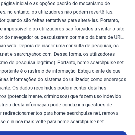
 página inicial e as opções padrão do mecanismo de
s, no entanto, os utilizadores não podem revertê-las.
r quando são feitas tentativas para alterá-las. Portanto,
 impossível e os utilizadores são forçados a visitar o site
r do navegador ou pesquisarem por meio da barra de URL.
ação web. Depois de inserir uma consulta de pesquisa, os
e.net e search.yahoo.com. Dessa forma, os utilizadores
smo de pesquisa legítimo). Portanto, home.searchpulse.net
mportante é o rastreio de informação. Esteja ciente de que
árias informações do sistema do utilizador, como endereços
diante. Os dados recolhidos podem conter detalhes
ros (potencialmente, criminosos) que fazem uso indevido
astreio desta informação pode conduzir a questões de
r redirecionamentos para home.searchpulse.net, remova
se e nunca mais volte para home.searchpulse.net