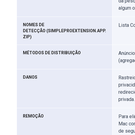
da pesq
algum o
NOMES DE
Lista C
DETECÇÃO (SIMPLEPROEXTENSION.APP.
ZIP)
MÉTODOS DE DISTRIBUIÇÃO
Anúncio
(agrega
DANOS
Rastrei
privaci
redirec
privada.
REMOÇÃO
Para el
Mac com
de segu