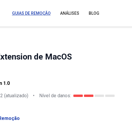
GUIAS DE REMOÇÃO
ANÁLISES
BLOG
xtension de MacOS
n 1.0
22
(atualizado)
•
Nível de danos:
Remoção