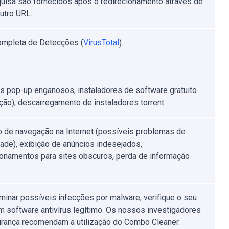
uisa são fornecidos após o redirecionamento através de
utro URL.
ompleta de Detecções (
VirusTotal
).
s pop-up enganosos, instaladores de software gratuito
ção), descarregamento de instaladores torrent.
o de navegação na Internet (possíveis problemas de
dade), exibição de anúncios indesejados,
ionamentos para sites obscuros, perda de informação
iminar possíveis infecções por malware, verifique o seu
 software antivírus legítimo. Os nossos investigadores
rança recomendam a utilização do Combo Cleaner.