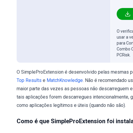
O verifi
usar a v
para Com
Combo C
PCRisk.
O SimpleProExtension é desenvolvido pelas mesmas pe
Top Results
e
MatchKnowledge
. Não é recomendado us
maior parte das vezes as pessoas não descarreguem e 
tais aplicações forem descarregues intencionalmente,
como aplicações legítimos e úteis (quando não são).
Como é que SimpleProExtension foi insta