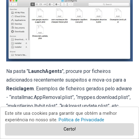
Na pasta "
LaunchAgents
", procure por ficheiros
adicionados recentemente suspeitos e mova-os para a
Reciclagem
. Exemplos de ficheiros gerados pelo adware
- “installmac.AppRemoval.plist”, “myppes.download.plist”,
“mykotlerino.ltvbit.plist”, “kuklorest.update.plist”, etc.
Este site usa cookies para garantir que obtém a melhor
Comumente o adware instala vários ficheiros no mesmo
experiência no nosso site.
Política de Privacidade
string.
Certo!