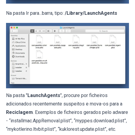
Na pasta Ir para...barra, tipo:
/Library/LaunchAgents
Na pasta "
LaunchAgents
", procure por ficheiros
adicionados recentemente suspeitos e mova-os para a
Reciclagem
. Exemplos de ficheiros gerados pelo adware
- “installmac.AppRemoval.plist”, “myppes.download.plist”,
“mykotlerino.ltvbit.plist”, “kuklorest.update.plist”, etc.