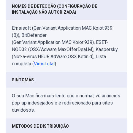
NOMES DE DETECÇÃO (CONFIGURAÇÃO DE
INSTALAÇÃO NÃO AUTORIZADA)
Emsisoft (Gen:Variant.Application.MAC.Koiot.939
(B)), BitDefender
(Gen:Variant.Application.MAC.Koiot.939), ESET-
NOD32 (OSX/Adware.MaxOfferDeal.M), Kaspersky
(Not-a-virus:HEUR:AdWare.OSX.Ketin.d), Lista
completa (
VirusTotal
)
SINTOMAS
O seu Mac fica mais lento que o normal, vê anúncios
pop-up indesejados e é redirecionado para sites
duvidosos.
MÉTODOS DE DISTRIBUIÇÃO