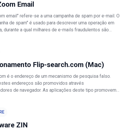
Zoom Email
om email" refere-se a uma campanha de spam por e-mail. O
anha de spam" é usado para descrever uma operação em
, durante a qual milhares de e-mails fraudulentos são
 cartas, distribuídas através dessa campanha de spam,
os destinatários r
ionamento Flip-search.com (Mac)
com é o endereço de um mecanismo de pesquisa falso.
 estes endereços são promovidos através
dores de navegador. As aplicações deste tipo promovem
e pesquisa falsos, ao fazer alterações em certas
s do navegador. Vale a pena mencionar q
RE
ware ZIN