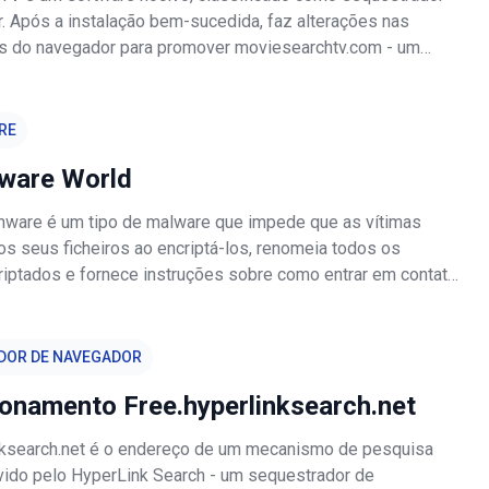
. Após a instalação bem-sucedida, faz alterações nas
s do navegador para promover moviesearchtv.com - um
 pesquisa falso. Além disso, a maioria dos
es de navegador tem recursos de r
RE
ware World
ware é um tipo de malware que impede que as vítimas
s seus ficheiros ao encriptá-los, renomeia todos os
criptados e fornece instruções sobre como entrar em contato
desenvolvedores. Renomeia os ficheiros ao adicionar o ID
ndereço de e-ma
DOR DE NAVEGADOR
ionamento Free.hyperlinksearch.net
nksearch.net é o endereço de um mecanismo de pesquisa
vido pelo HyperLink Search - um sequestrador de