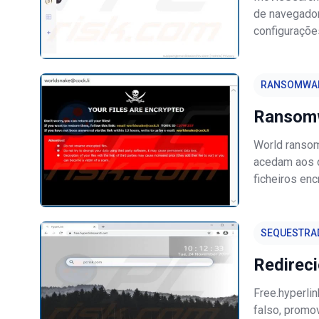
de navegador
configuraçõe
mecanismo de
sequestrador
RANSOMWA
Ransom
World ransom
acedam aos o
ficheiros en
com os seus 
da vítima, e
SEQUESTRA
Redirec
Free.hyperli
falso, promo