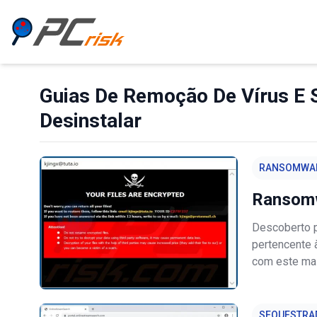
Guias De Remoção De Vírus E 
Desinstalar
RANSOMWA
Ransom
Descoberto p
pertencente 
com este ma
pedidos de r
encriptação, 
SEQUESTRA