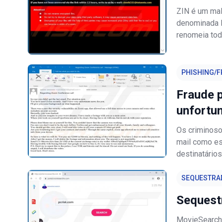
ZIN é um mal
denominada D
renomeia tod
ZIN renomeia 
mail zinnik3
PHISHING/F
Fraude p
unfortu
Os criminoso
mail como es
destinatário
deles. Norma
fotos) a usar
SEQUESTRA
Sequest
MovieSearchT