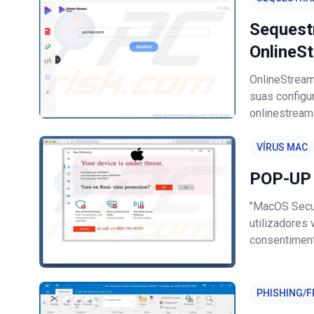
Sequest
OnlineS
OnlineStream
suas configu
onlinestrea
falso. Como 
também reco
VÍRUS MAC
POP-UP 
"MacOS Secur
utilizadores
consentiment
indesejados 
fraudulentos.
PHISHING/F