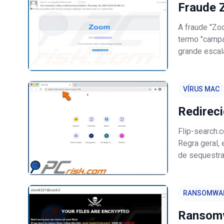
Fraude 
A fraude "Zo
termo "camp
grande escala
enviados. As
afirmam que 
VÍRUS MAC
Redirec
Flip-search.
Regra geral,
de sequestra
mecanismos d
configuraçõe
RANSOMWA
Ransom