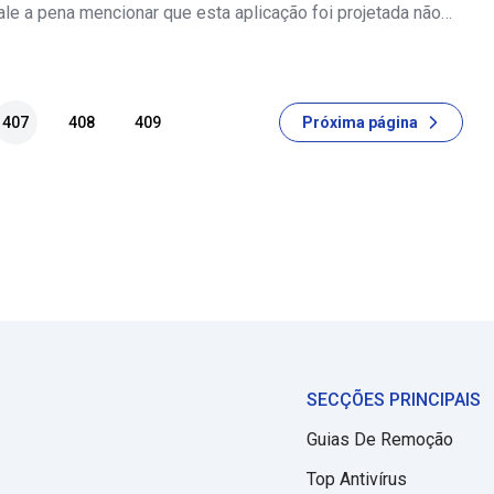
ale a pena mencionar que esta aplicação foi projetada não
alterar certas configurações do navegador para
nksearch.net, mas também para
407
408
409
Próxima página
SECÇÕES PRINCIPAIS
Guias De Remoção
Top Antivírus