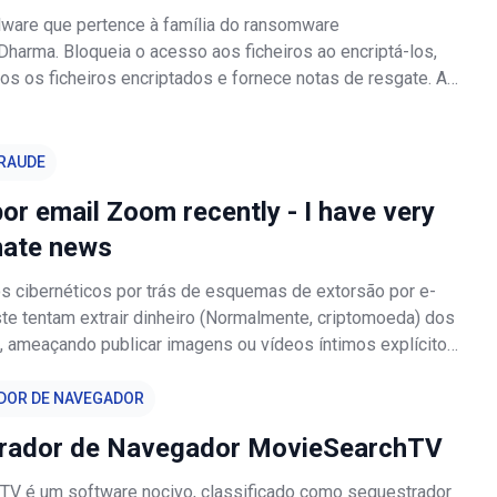
ware que pertence à família do ransomware
harma. Bloqueia o acesso aos ficheiros ao encriptá-los,
os os ficheiros encriptados e fornece notas de resgate. A
os ficheiros ao adicionar o ID da vítima, o endereço de e-
21@cock.li e acrescen
RAUDE
or email Zoom recently - I have very
nate news
s cibernéticos por trás de esquemas de extorsão por e-
te tentam extrair dinheiro (Normalmente, criptomoeda) dos
s, ameaçando publicar imagens ou vídeos íntimos explícitos
lmente, afirmam que gravaram estes vídeos (ou tiraram
 a câmara
DOR DE NAVEGADOR
rador de Navegador MovieSearchTV
V é um software nocivo, classificado como sequestrador