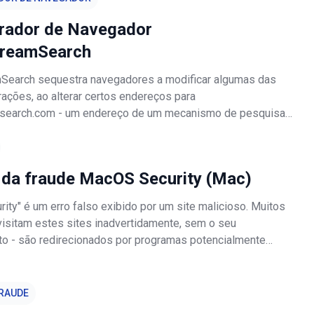
rador de Navegador
treamSearch
Search sequestra navegadores a modificar algumas das
rações, ao alterar certos endereços para
msearch.com - um endereço de um mecanismo de pesquisa
a maioria dos sequestradores de navegador, é provável que
lha dados de navegação. Normalme
da fraude MacOS Security (Mac)
ity" é um erro falso exibido por um site malicioso. Muitos
 visitam estes sites inadvertidamente, sem o seu
o - são redirecionados por programas potencialmente
(PPIs) ou anúncios intrusivos fornecidos por outros sites
 Esteja ciente
RAUDE