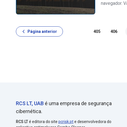
navegador. V
apenas para 
free.hyperli
Página anterior
405
406
RCS LT, UAB
é uma empresa de segurança
cibernética.
RCS LT
é editora do site
pcrisk.pt
e desenvolvedora do