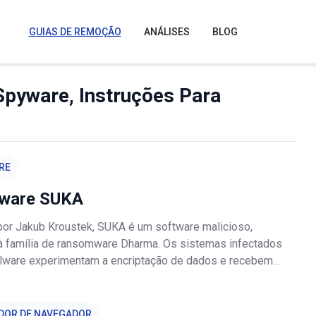
GUIAS DE REMOÇÃO
ANÁLISES
BLOG
Spyware, Instruções Para
RE
ware SUKA
or Jakub Kroustek, SUKA é um software malicioso,
à família de ransomware Dharma. Os sistemas infectados
lware experimentam a encriptação de dados e recebem
esgate para a desencriptação. Durante o processo de
todos os ficheiros afetados
DOR DE NAVEGADOR