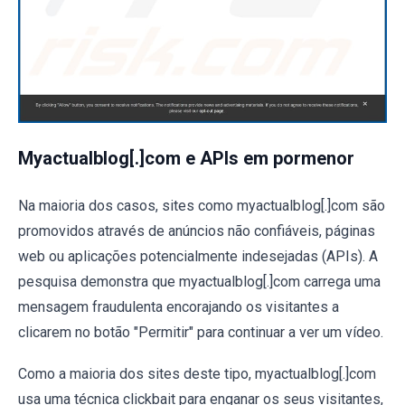
Myactualblog[.]com e APIs em pormenor
Na maioria dos casos, sites como myactualblog[.]com são
promovidos através de anúncios não confiáveis, páginas
web ou aplicações potencialmente indesejadas (APIs). A
pesquisa demonstra que myactualblog[.]com carrega uma
mensagem fraudulenta encorajando os visitantes a
clicarem no botão "Permitir" para continuar a ver um vídeo.
Como a maioria dos sites deste tipo, myactualblog[.]com
usa uma técnica clickbait para enganar os seus visitantes,