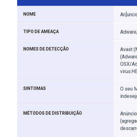
NOME
An]unci
TIPO DE AMEAÇA
Adware,
NOMES DE DETECÇÃO
Avast 
(Adware
OSX/Adw
virus:H
SINTOMAS
O seu M
indesej
MÉTODOS DE DISTRIBUIÇÃO
Anúncio
(agrega
descarr