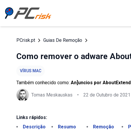
PCrisk.pt
Guias De Remoção
Como remover o adware About
VÍRUS MAC
Também conhecido como:
An]uncios por AboutExten
Tomas Meskauskas
•
22 de Outubro de 2021
Links rápidos:
Descrição
Resumo
Remoção
P