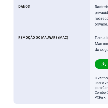
DANOS
Rastrei
privaci
redirec
privada.
REMOÇÃO DO MALWARE (MAC)
Para el
Mac com
de segu
O verifi
usar a v
para Com
Combo C
PCRisk.