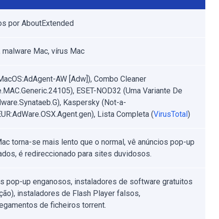
os por AboutExtended
 malware Mac, vírus Mac
(MacOS:AdAgent-AW [Adw]), Combo Cleaner
.MAC.Generic.24105), ESET-NOD32 (Uma Variante De
are.Synataeb.G), Kaspersky (Not-a-
EUR:AdWare.OSX.Agent.gen), Lista Completa (
VirusTotal
)
ac torna-se mais lento que o normal, vê anúncios pop-up
ados, é redireccionado para sites duvidosos.
s pop-up enganosos, instaladores de software gratuitos
ção), instaladores de Flash Player falsos,
egamentos de ficheiros torrent.