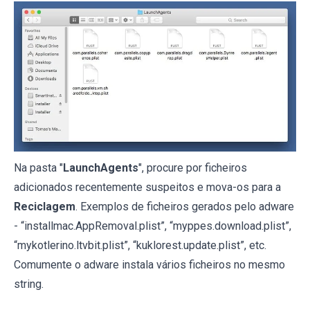
Na pasta "
LaunchAgents
", procure por ficheiros
adicionados recentemente suspeitos e mova-os para a
Reciclagem
. Exemplos de ficheiros gerados pelo adware
- “installmac.AppRemoval.plist”, “myppes.download.plist”,
“mykotlerino.ltvbit.plist”, “kuklorest.update.plist”, etc.
Comumente o adware instala vários ficheiros no mesmo
string.