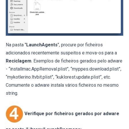
Na pasta "
LaunchAgents
", procure por ficheiros
adicionados recentemente suspeitos e mova-os para a
Reciclagem
. Exemplos de ficheiros gerados pelo adware
- “installmac.AppRemoval.plist”, “myppes.download.plist”,
“mykotlerino.ltvbit.plist”, “kuklorest.update.plist”, etc.
Comumente o adware instala vários ficheiros no mesmo
string.
Verifique por ficheiros gerados por adware