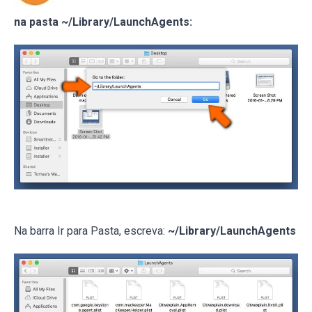
na pasta ~/Library/LaunchAgents:
Na barra Ir para Pasta, escreva:
~/Library/LaunchAgents