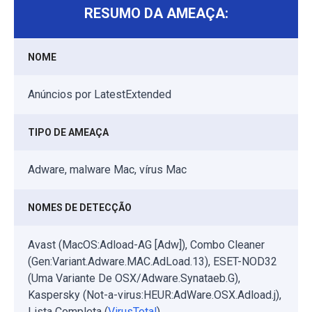
RESUMO DA AMEAÇA:
NOME
Anúncios por LatestExtended
TIPO DE AMEAÇA
Adware, malware Mac, vírus Mac
NOMES DE DETECÇÃO
Avast (MacOS:Adload-AG [Adw]), Combo Cleaner
(Gen:Variant.Adware.MAC.AdLoad.13), ESET-NOD32
(Uma Variante De OSX/Adware.Synataeb.G),
Kaspersky (Not-a-virus:HEUR:AdWare.OSX.Adload.j),
Lista Completa (
VirusTotal
)