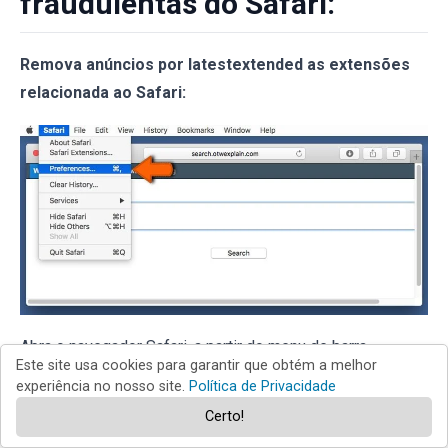
fraudulentas do Safari:
Remova anúncios por latestextended as extensões
relacionada ao Safari:
Abra o navegador Safari, a partir do menu de barra,
Este site usa cookies para garantir que obtém a melhor
selecione "
Safari
" e clique em "
Preferências
...".
experiência no nosso site.
Política de Privacidade
Certo!