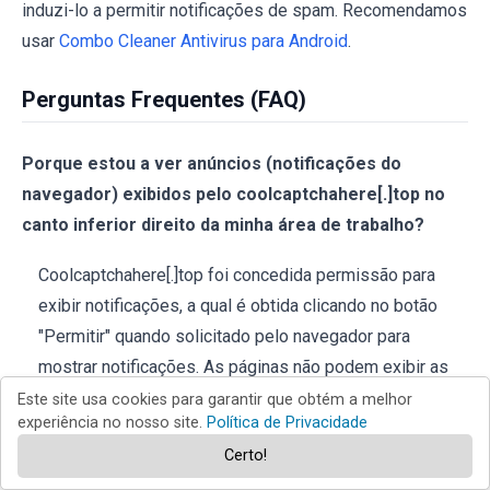
induzi-lo a permitir notificações de spam. Recomendamos
usar
Combo Cleaner Antivirus para Android
.
Perguntas Frequentes (FAQ)
Porque estou a ver anúncios (notificações do
navegador) exibidos pelo coolcaptchahere[.]top no
canto inferior direito da minha área de trabalho?
Coolcaptchahere[.]top foi concedida permissão para
exibir notificações, a qual é obtida clicando no botão
"Permitir" quando solicitado pelo navegador para
mostrar notificações. As páginas não podem exibir as
notificações sem o consentimento do visitante.
Este site usa cookies para garantir que obtém a melhor
experiência no nosso site.
Política de Privacidade
Cliquei em anúncios de notificação, o meu
Certo!
computador está infectado?