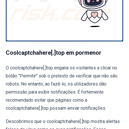
Coolcaptchahere[.]top em pormenor
O coolcaptchahere[.]top engana os visitantes a clicar no
botão "Permitir" sob o pretexto de verificar que não são
robots. No entanto, ao fazê-lo, os utilizadores dão
permissão para exibir notificações. É fortemente
recomendado evitar que páginas como a
coolcaptchahere[.]top possam enviar notificações.
Descobrimos que o coolcaptchahere[.]top mostra alertas