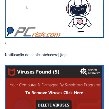
\
Notificação de coolcaptchahere[.]top: