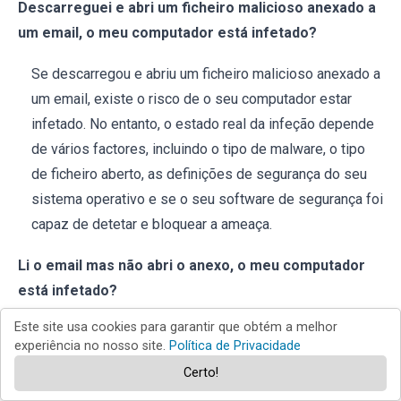
Descarreguei e abri um ficheiro malicioso anexado a
um email, o meu computador está infetado?
Se descarregou e abriu um ficheiro malicioso anexado a
um email, existe o risco de o seu computador estar
infetado. No entanto, o estado real da infeção depende
de vários factores, incluindo o tipo de malware, o tipo
de ficheiro aberto, as definições de segurança do seu
sistema operativo e se o seu software de segurança foi
capaz de detetar e bloquear a ameaça.
Li o email mas não abri o anexo, o meu computador
está infetado?
Este site usa cookies para garantir que obtém a melhor
Se leu um email mas não abriu o anexo, o seu
experiência no nosso site.
Política de Privacidade
computador não está infetado. Abrir um anexo é
Certo!
normalmente a ação que desencadeia a potencial