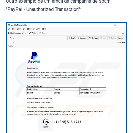
Outro exemplo de um email da campanha de spam
"PayPal - Unauthorized Transaction":