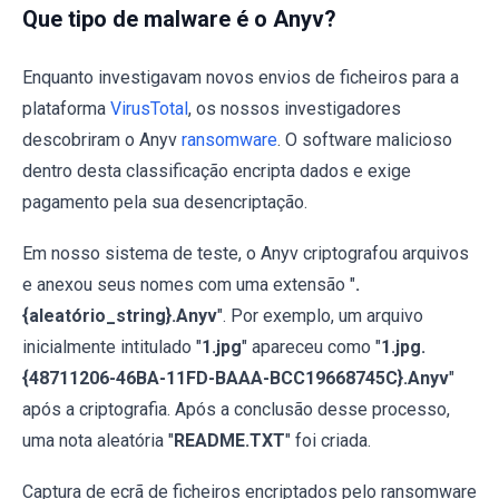
Que tipo de malware é o Anyv?
Enquanto investigavam novos envios de ficheiros para a
plataforma
VirusTotal
, os nossos investigadores
descobriram o Anyv
ransomware
. O software malicioso
dentro desta classificação encripta dados e exige
pagamento pela sua desencriptação.
Em nosso sistema de teste, o Anyv criptografou arquivos
e anexou seus nomes com uma extensão "
.
{aleatório_string}.Anyv
". Por exemplo, um arquivo
inicialmente intitulado "
1.jpg
" apareceu como "
1.jpg.
{48711206-46BA-11FD-BAAA-BCC19668745C}.Anyv
"
após a criptografia. Após a conclusão desse processo,
uma nota aleatória "
README.TXT
" foi criada.
Captura de ecrã de ficheiros encriptados pelo ransomware