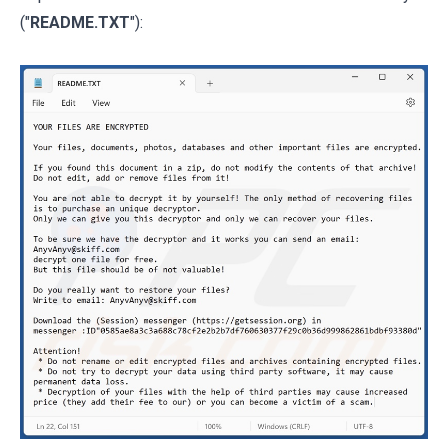
("
README.TXT
"):