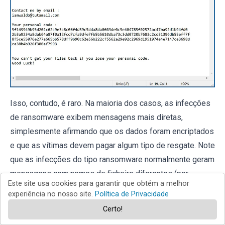
Isso, contudo, é raro. Na maioria dos casos, as infecções
de ransomware exibem mensagens mais diretas,
simplesmente afirmando que os dados foram encriptados
e que as vítimas devem pagar algum tipo de resgate. Note
que as infecções do tipo ransomware normalmente geram
mensagens com nomes de ficheiro diferentes (por
Este site usa cookies para garantir que obtém a melhor
exemplo, "
_readme.txt
", "
READ-ME.txt
",
experiência no nosso site.
Política de Privacidade
"
DECRYPTION_INSTRUCTIONS.txt
",
Certo!
"
DECRYPT_FILES.html
", etc.). Portanto, usar o nome de