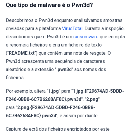
Que tipo de malware é o Pwn3d?
Descobrimos o Pwn3d enquanto analisávamos amostras
enviadas para a plataforma
VirusTotal
. Durante a inspeção,
descobrimos que o Pwn3d é um
ransomware
que encripta
e renomeia ficheiros e cria um ficheiro de texto
("
README.txt
") que contém uma nota de resgate. O
Pwn3d acrescenta uma sequência de caracteres
aleatórios e a extensão "
.pwn3d
" aos nomes dos
ficheiros.
Por exemplo, altera "
1.jpg
" para "
1.jpg.{F29674AD-5DBD-
F246-0BB8-6C7B6268AF8C}.pwn3d
", "
2.png
"
para "
2.png.{F29674AD-5DBD-F246-0BB8-
6C7B6268AF8C}.pwn3d
", e assim por diante.
Captura de ecrã dos ficheiros encriptados por este