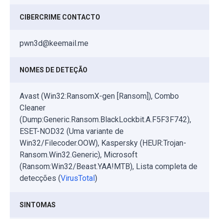
CIBERCRIME CONTACTO
pwn3d@keemail.me
NOMES DE DETEÇÃO
Avast (Win32:RansomX-gen [Ransom]), Combo
Cleaner
(Dump:Generic.Ransom.BlackLockbit.A.F5F3F742),
ESET-NOD32 (Uma variante de
Win32/Filecoder.OOW), Kaspersky (HEUR:Trojan-
Ransom.Win32.Generic), Microsoft
(Ransom:Win32/Beast.YAA!MTB), Lista completa de
detecções (
VirusTotal
)
SINTOMAS