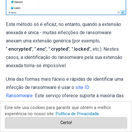
Este método só é eficaz, no entanto, quando a extensão
anexada é única - muitas infecções de ransomware
anexam uma extensão genérica (por exemplo,
".
encrypted
", ".
enc
", ".
crypted
", ".
locked
", etc.). Nestes
casos, a identificação do ransomware pela sua extensão
anexada torna-se impossível.
Uma das formas mais fáceis e rápidas de identificar uma
infecção de ransomware é usar o
site ID
Ransomware
. Este serviço oferece suporte à maioria das
infecções de ransomware existentes. As vítimas
Este site usa cookies para garantir que obtém a melhor
simplesmente carregam uma mensagem de resgate e/ou
experiência no nosso site.
Política de Privacidade
um ficheiro encriptado (recomendamos que carregue
Certo!
ambos, se possível).