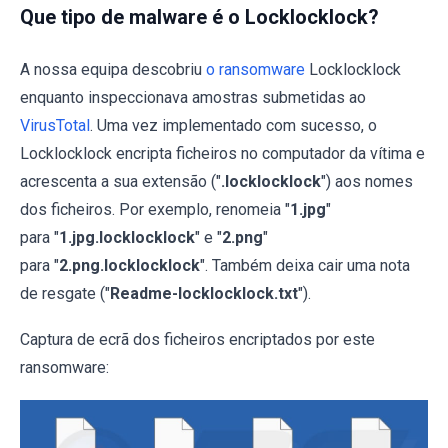
Que tipo de malware é o Locklocklock?
A nossa equipa descobriu
o ransomware
Locklocklock
enquanto inspeccionava amostras submetidas ao
VirusTotal
. Uma vez implementado com sucesso, o
Locklocklock encripta ficheiros no computador da vítima e
acrescenta a sua extensão ("
.locklocklock
") aos nomes
dos ficheiros. Por exemplo, renomeia "
1.jpg
"
para "
1.jpg.locklocklock
" e "
2.png
"
para "
2.png.locklocklock
". Também deixa cair uma nota
de resgate ("
Readme-locklocklock.txt
").
Captura de ecrã dos ficheiros encriptados por este
ransomware: