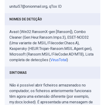
unitui57@onionmail.org, qTox ID
NOMES DE DETEÇÃO
Avast (Win32:RansomX-gen [Ransom]), Combo
Cleaner (Gen:Heur.Ransom.Imps.3), ESET-NOD32
(Uma variante de MSIL/Filecoder.Chaos.A),
Kaspersky (HEUR:Trojan-Ransom.MSIL.Agent.gen),
Microsoft (Ransom:MSIL/FileCoder.AD!MTB), Lista
completa de detecções (
VirusTotal
)
SINTOMAS
Não é possível abrir ficheiros armazenados no
computador; os ficheiros anteriormente funcionais
têm agora uma extensão diferente (por exemplo,
my.docx.locked). É apresentada uma mensagem de