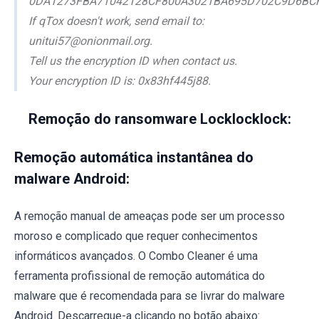
0DA1273FBA71042128CF800A3021BA695D702C9D6BC
If qTox doesn't work, send email to:
unitui57@onionmail.org.
Tell us the encryption ID when contact us.
Your encryption ID is: 0x83hf445j88.
Remoção do ransomware Locklocklock:
Remoção automática instantânea do
malware Android:
A remoção manual de ameaças pode ser um processo
moroso e complicado que requer conhecimentos
informáticos avançados. O Combo Cleaner é uma
ferramenta profissional de remoção automática do
malware que é recomendada para se livrar do malware
Android. Descarregue-a clicando no botão abaixo: