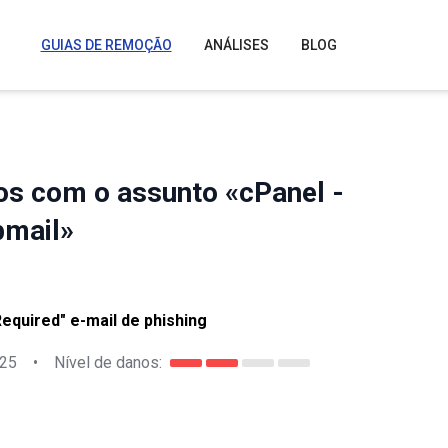
GUIAS DE REMOÇÃO
ANÁLISES
BLOG
os com o assunto «cPanel -
bmail»
equired" e-mail de phishing
025
•
Nível de danos: