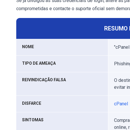
Se já divulgou as suas credenciais de login, altere as 
comprometidas e contacte o suporte oficial sem demora
RESUMO 
NOME
"cPanel
TIPO DE AMEAÇA
Phishing
REIVINDICAÇÃO FALSA
O desti
evitar i
DISFARCE
cPanel
SINTOMAS
Compras
online,