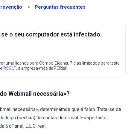
revenção
Perguntas frequentes
e se o seu computador está infectado.
ar uma licença para Combo Cleaner. 7 dias limitados para teste
or
RCS LT
, a empresa-mãe de PCRisk.
o do Webmail necessária»?
bmail necessária», determinámos que é falso. Trata-se de
de login (senhas) de contas de e-mail. É importante
à cPanel, L.L.C. real.