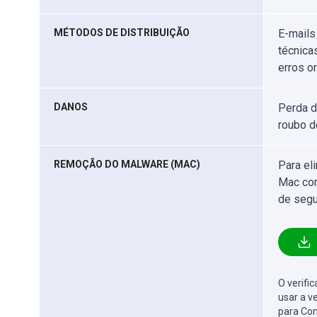
MÉTODOS DE DISTRIBUIÇÃO
E-mails
técnica
erros or
DANOS
Perda d
roubo d
REMOÇÃO DO MALWARE (MAC)
Para el
Mac com
de segu
O verifi
usar a v
para Com