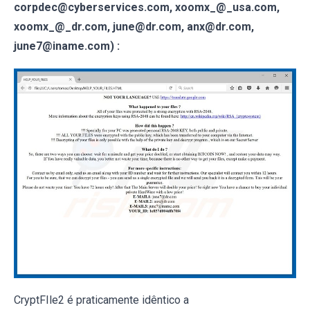
corpdec@cyberservices.com, xoomx_@_usa.com,
xoomx_@_dr.com, june@dr.com, anx@dr.com,
june7@iname.com) :
CryptFIle2 é praticamente idêntico a