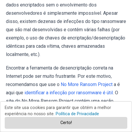
dados encriptados sem o envolvimento dos
desenvolvedores é simplesmente impossível. Apesar
disso, existem dezenas de infecções do tipo ransomware
que são mal desenvolvidas e contêm várias falhas (por
exemplo, o uso de chaves de encriptação/desencriptação
idênticas para cada vítima, chaves armazenadas
localmente, etc.).
Encontrar a ferramenta de desencriptação correta na
Internet pode ser muito frustrante. Por este motivo,
recomendamos que use o
No More Ransom Project
a é
aqui que
identificar a infecção por ransomware é útil
. O
site do No More Ransom Project contém uma seção
Este site usa cookies para garantir que obtém a melhor
"
Ferramentas de desencriptação
" com uma barra de
experiência no nosso site.
Política de Privacidade
pesquisa. Insira o nome do ransomware identificado e
Certo!
todos os desencriptadores disponíveis (se houver) serão