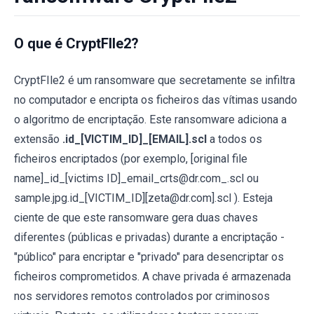
O que é CryptFIle2?
CryptFIle2 é um ransomware que secretamente se infiltra
no computador e encripta os ficheiros das vítimas usando
o algoritmo de encriptação. Este ransomware adiciona a
extensão
.id_[VICTIM_ID]_[EMAIL].scl
a todos os
ficheiros encriptados (por exemplo, [original file
name]_id_[victims ID]_email_crts@dr.com_.scl ou
sample.jpg.id_[VICTIM_ID][zeta@dr.com].scl ). Esteja
ciente de que este ransomware gera duas chaves
diferentes (públicas e privadas) durante a encriptação -
"público" para encriptar e "privado" para desencriptar os
ficheiros comprometidos. A chave privada é armazenada
nos servidores remotos controlados por criminosos