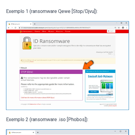
Exemplo 1 (ransomware Qewe [Stop/Djvu]):
Exemplo 2 (ransomware .iso [Phobos]):