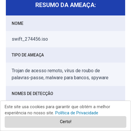
RESUMO DA AMEAÇA:
NOME
swift_274456.iso
TIPO DE AMEAÇA
Trojan de acesso remoto, vírus de roubo de
palavras-passe, malware para bancos, spyware
NOMES DE DETECÇÃO
Este site usa cookies para garantir que obtém a melhor
Antiy-AVL (Trojan[Dropper]/Win32.Sysn), McAfee
experiência no nosso site.
Política de Privacidade
(Artemis!9585B363E418), Microsoft
Certo!
(Trojan:Win32/Sonbokli.A!cl), Tencent
(Win32.Trojan.Autoit.Auto), Lista Completa