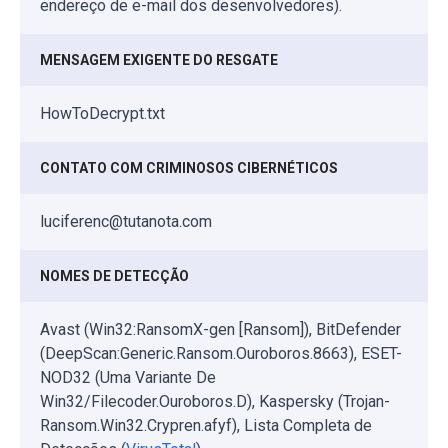
endereço de e-mail dos desenvolvedores).
MENSAGEM EXIGENTE DO RESGATE
HowToDecrypt.txt
CONTATO COM CRIMINOSOS CIBERNÉTICOS
luciferenc@tutanota.com
NOMES DE DETECÇÃO
Avast (Win32:RansomX-gen [Ransom]), BitDefender
(DeepScan:Generic.Ransom.Ouroboros.8663), ESET-
NOD32 (Uma Variante De
Win32/Filecoder.Ouroboros.D), Kaspersky (Trojan-
Ransom.Win32.Crypren.afyf), Lista Completa de