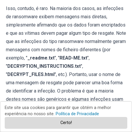
Isso, contudo, é raro. Na maioria dos casos, as infecções
de ransomware exibem mensagens mais diretas,
simplesmente afirmando que os dados foram encriptados
e que as vítimas devem pagar algum tipo de resgate. Note
que as infecções do tipo ransomware normalmente geram
mensagens com nomes de ficheiro diferentes (por
exemplo, "
_readme.txt
", "
READ-ME.txt
",
"
DECRYPTION_INSTRUCTIONS.txt
",
"
DECRYPT_FILES.html
", etc.). Portanto, usar o nome de
uma mensagem de resgate pode parecer uma boa forma
de identificar a infecção. O problema é que a maioria
destes nomes são genéricos e algumas infecções usam
os mesmos nomes, embora as mensagens exibidos
Este site usa cookies para garantir que obtém a melhor
experiência no nosso site.
Política de Privacidade
sejam diferentes e as infecções em si não estejam
Certo!
relacionadas. Portanto, usar o nome do ficheiro da