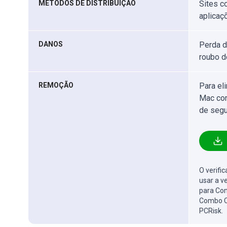
MÉTODOS DE DISTRIBUIÇÃO
Sites c
aplicaç
DANOS
Perda d
roubo d
REMOÇÃO
Para el
Mac com
de segu
O verifi
usar a v
para Com
Combo C
PCRisk.