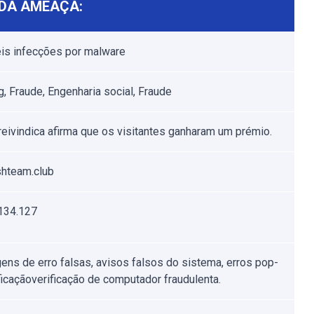
DA AMEAÇA:
is infecções por malware
g, Fraude, Engenharia social, Fraude
reivindica afirma que os visitantes ganharam um prémio.
shteam.club
134.127
ns de erro falsas, avisos falsos do sistema, erros pop-
ificaçãoverificação de computador fraudulenta.