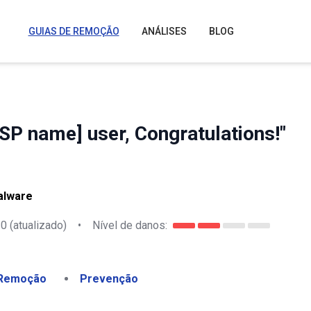
GUIAS DE REMOÇÃO
ANÁLISES
BLOG
ISP name] user, Congratulations!"
alware
20
(atualizado)
•
Nível de danos:
Remoção
Prevenção