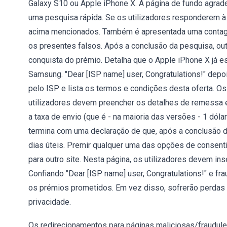
Galaxy S10 ou Apple iPhone X. A página de fundo agrade
uma pesquisa rápida. Se os utilizadores responderem à
acima mencionados. Também é apresentada uma contage
os presentes falsos. Após a conclusão da pesquisa, out
conquista do prémio. Detalha que o Apple iPhone X já es
Samsung. "Dear [ISP name] user, Congratulations!" depo
pelo ISP e lista os termos e condições desta oferta. Os
utilizadores devem preencher os detalhes de remessa e
a taxa de envio (que é - na maioria das versões - 1 dóla
termina com uma declaração de que, após a conclusão d
dias úteis. Premir qualquer uma das opções de consenti
para outro site. Nesta página, os utilizadores devem in
Confiando "Dear [ISP name] user, Congratulations!" e fr
os prémios prometidos. Em vez disso, sofrerão perdas
privacidade.
Os redirecionamentos para páginas maliciosas/fraudule