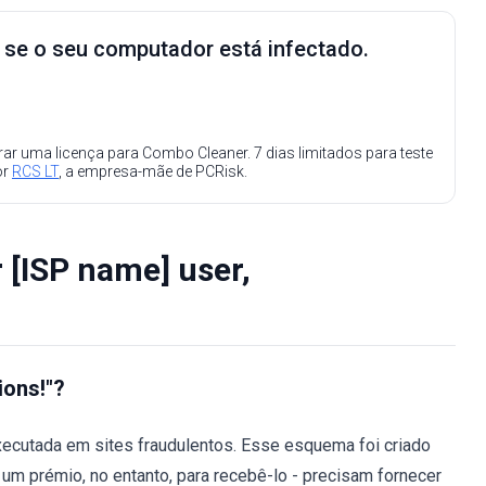
e se o seu computador está infectado.
ar uma licença para Combo Cleaner. 7 dias limitados para teste
or
RCS LT
, a empresa-mãe de PCRisk.
 [ISP name] user,
ions!"?
executada em sites fraudulentos. Esse esquema foi criado
 um prémio, no entanto, para recebê-lo - precisam fornecer