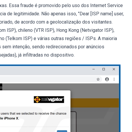
as. Essa fraude é promovido pelo uso dos Internet Service
cia de legitimidade. Não apenas isso, "Dear [ISP name] user,
priado, de acordo com a geolocalização dos visitantes.
m ISP), chileno (VTR ISP), Hong Kong (Netvigator ISP),
ano (Telkom ISP) e várias outras regiões / ISPs. A maioria
s sem intenção, sendo redirecionados por anúncios
adas), já infiltradas no dispositivo.