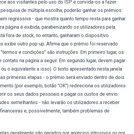
ce aos visitantes pelo uso do ISP e convida-os a fazer
 pesquisa de múltipla escolha, poderão ganhar os prémios
m regressiva - que mostra quanto tempo resta para ganhar
ra página é exibida, parabenizando os utilizadores pela
tá fora de stock, no entanto, ganharam o dispositivo
is exibe outro pop-up. Afirma que o prémio foi reservado
 "termos e condições" são instruções. Em primeiro lugar, os
 contato na página a seguir. Em segundo lugar, devem pagar
r ou o equivalente a isso). O texto apresentado nesta janela
as primeiras etapas - o prémio será enviado dentro de dois
mento (por exemplo, botão "OK") redireciona os utilizadores
serir os seus dados pessoais e pagar os custos de envio.
audes semelhantes - não levarão os utilizadores a receber
 financeiras e, possivelmente, também problemas de
ntas geralmente são gerados por anúncios intrusivos ou por