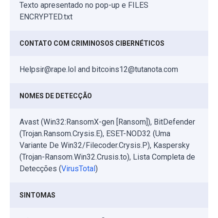
Texto apresentado no pop-up e FILES
ENCRYPTED.txt
CONTATO COM CRIMINOSOS CIBERNÉTICOS
Helpsir@rape.lol and bitcoins12@tutanota.com
NOMES DE DETECÇÃO
Avast (Win32:RansomX-gen [Ransom]), BitDefender
(Trojan.Ransom.Crysis.E), ESET-NOD32 (Uma
Variante De Win32/Filecoder.Crysis.P), Kaspersky
(Trojan-Ransom.Win32.Crusis.to), Lista Completa de
Detecções (
VirusTotal
)
SINTOMAS