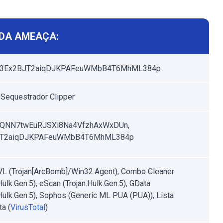
DA AMEAÇA:
r 3Ex2BJT2aiqDJKPAFeuWMbB4T6MhML384p
, Sequestrador Clipper
QNN7twEuRJSXi8Na4VfzhAxWxDUn,
JT2aiqDJKPAFeuWMbB4T6MhML384p
VL (Trojan[ArcBomb]/Win32.Agent), Combo Cleaner
Hulk.Gen.5), eScan (Trojan.Hulk.Gen.5), GData
.Hulk.Gen.5), Sophos (Generic ML PUA (PUA)), Lista
a (
VirusTotal
)