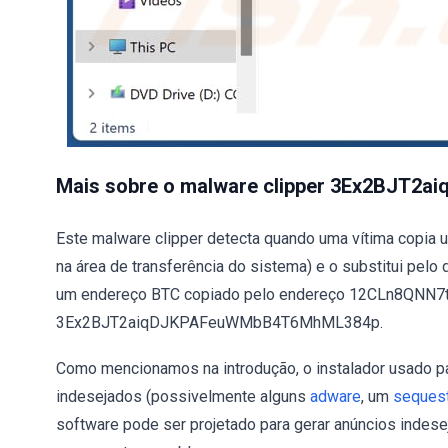
Mais sobre o malware clipper 3Ex2BJT
Este malware clipper detecta quando uma vítima copia 
na área de transferência do sistema) e o substitui pel
um endereço BTC copiado pelo endereço 12CLn8QN
3Ex2BJT2aiqDJKPAFeuWMbB4T6MhML384p.
Como mencionamos na introdução, o instalador usado par
indesejados (possivelmente alguns
adware
, um
sequest
software pode ser projetado para gerar anúncios indes