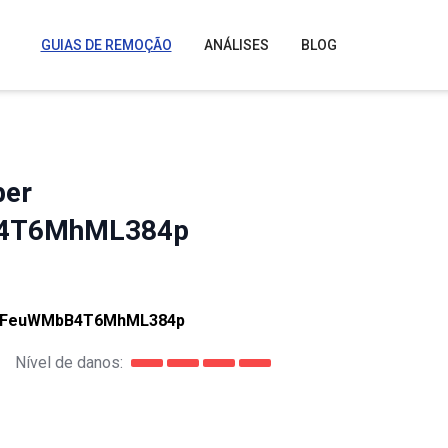
GUIAS DE REMOÇÃO
ANÁLISES
BLOG
per
B4T6MhML384p
PAFeuWMbB4T6MhML384p
Nível de danos: