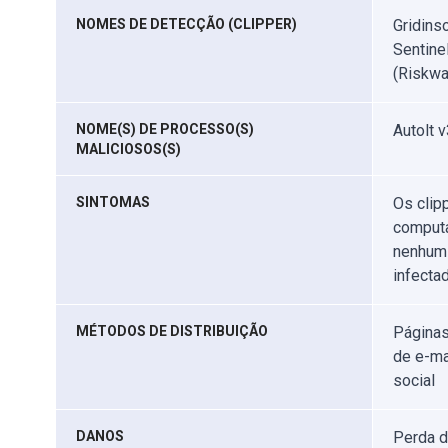
NOMES DE DETECÇÃO (CLIPPER)
Gridins
Sentine
(Riskwa
NOME(S) DE PROCESSO(S)
Autolt v
MALICIOSOS(S)
SINTOMAS
Os clip
computa
nenhum 
infectad
MÉTODOS DE DISTRIBUIÇÃO
Páginas
de e-ma
social
DANOS
Perda d