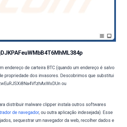
2aiqDJKPAFeuWMbB4T6MhML384p
um endereço de carteira BTC (quando um endereço é salvo
o de propriedade dos invasores. Descobrimos que substitui
N7twEuRJSXi8Na4VfzhAxWxDUn ou
a distribuir malware clipper instala outros softwares
rador de navegador
, ou outra aplicação indesejada). Esse
ejados, sequestrar um navegador da web, recolher dados e