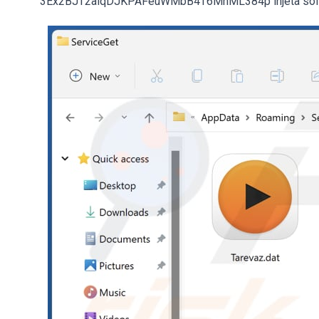
3Ex2BJT2aiqDJKPAFeuWMbB4T6MhML384p injeta softwa