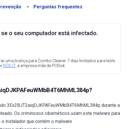
revenção
Perguntas frequentes
e se o seu computador está infectado.
ar uma licença para Combo Cleaner. 7 dias limitados para teste
or
RCS LT
, a empresa-mãe de PCRisk.
BJT2aiqDJKPAFeuWMbB4T6MhML384p?
minado 3Ex2BJT2aiqDJKPAFeuWMbB4T6MhML384p durante a
ateado. Os criminosos cibernéticos usam este malware para
 o instalador que contém o malware