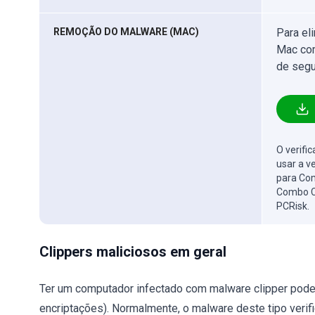
REMOÇÃO DO MALWARE (MAC)
Para el
Mac com
de segu
O verifi
usar a v
para Com
Combo C
PCRisk.
Clippers maliciosos em geral
Ter um computador infectado com malware clipper pode 
encriptações). Normalmente, o malware deste tipo verifi