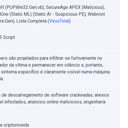
oft (PUP.Win32.Gen.vb), SecureAge APEX (Malicious),
lOne (Static ML) (Static AI - Suspicious PE), Webroot
re.Gen), Lista Completa (
VirusTotal
)
3 Script
pers são projetados para infiltrar-se furtivamente no
dor da vítima e permanecer em silêncio e, portanto,
sintoma específico é claramente visível numa máquina
a.
 de descarregamento de software crackeadas, anexos
il infectados, anúncios online maliciosos, engenharia
e criptomoeda