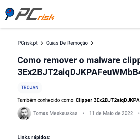
PCrisk.pt
Guias De Remoção
Como remover o malware clip
3Ex2BJT2aiqDJKPAFeuWMb
TROJAN
Também conhecido como:
Clipper 3Ex2BJT2aiqDJK
Tomas Meskauskas
•
11 de Maio de 2022
•
Links rápidos: